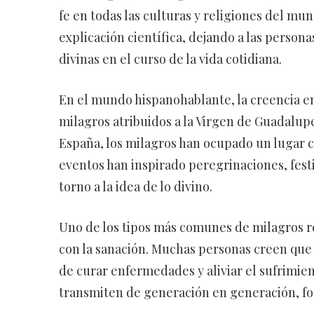
fe en todas las culturas y religiones del mun
explicación científica, dejando a las person
divinas en el curso de la vida cotidiana.
En el mundo hispanohablante, la creencia en
milagros atribuidos a la Virgen de Guadalupe
España, los milagros han ocupado un lugar cen
eventos han inspirado peregrinaciones, fest
torno a la idea de lo divino.
Uno de los tipos más comunes de milagros 
con la sanación. Muchas personas creen que s
de curar enfermedades y aliviar el sufrimie
transmiten de generación en generación, for