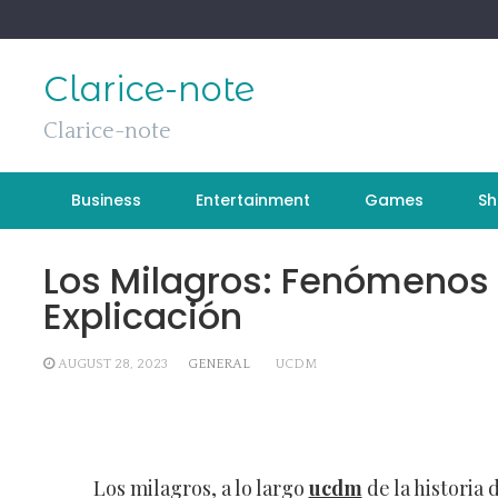
Skip
to
content
Clarice-note
Clarice-note
Business
Entertainment
Games
Sh
Los Milagros: Fenómenos 
Explicación
AUGUST 28, 2023
GENERAL
UCDM
Los milagros, a lo largo
ucdm
de la historia