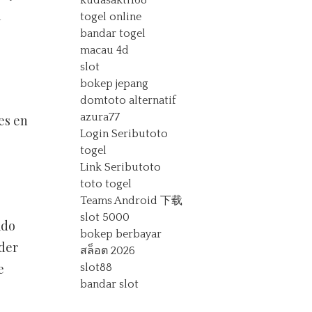
kudasakti168
a
togel online
bandar togel
macau 4d
slot
bokep jepang
domtoto alternatif
azura77
es en
Login Seributoto
togel
Link Seributoto
toto togel
Teams Android 下载
slot 5000
ado
bokep berbayar
oder
สล็อต 2026
e
slot88
bandar slot