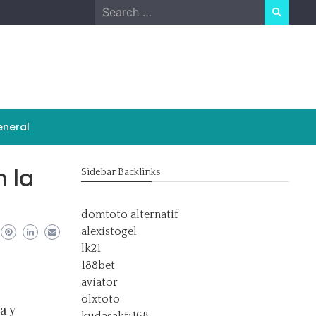
Search
for:
neral
 la
Sidebar Backlinks
domtoto alternatif
alexistogel
lk21
188bet
aviator
olxtoto
a y