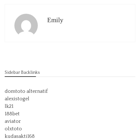
Emily
Sidebar Backlinks
domtoto alternatif
alexistogel
lk21
188bet
aviator
olxtoto
kudasakti168