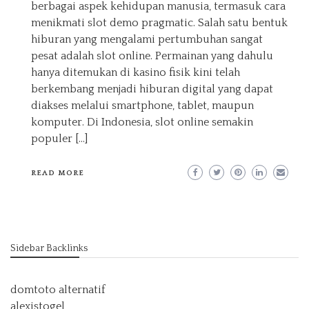
berbagai aspek kehidupan manusia, termasuk cara
menikmati slot demo pragmatic. Salah satu bentuk
hiburan yang mengalami pertumbuhan sangat
pesat adalah slot online. Permainan yang dahulu
hanya ditemukan di kasino fisik kini telah
berkembang menjadi hiburan digital yang dapat
diakses melalui smartphone, tablet, maupun
komputer. Di Indonesia, slot online semakin
populer […]
READ MORE
Sidebar Backlinks
domtoto alternatif
alexistogel