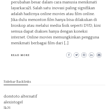
perubahan besar dalam cara manusia menikmati
layarkaca21. Salah satu inovasi paling signifikan
adalah hadirnya online movies atau film online.
Jika dulu menonton film hanya bisa dilakukan di
bioskop atau melalui media fisik seperti DVD, kini
semua dapat diakses hanya dengan koneksi
internet. Online movies memungkinkan pengguna
menikmati berbagai film dari […]
READ MORE
Sidebar Backlinks
domtoto alternatif
alexistogel
lk21