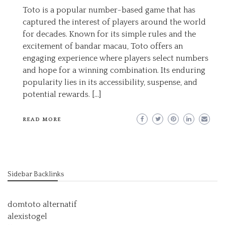
Toto is a popular number-based game that has
captured the interest of players around the world
for decades. Known for its simple rules and the
excitement of bandar macau, Toto offers an
engaging experience where players select numbers
and hope for a winning combination. Its enduring
popularity lies in its accessibility, suspense, and
potential rewards. […]
READ MORE
Sidebar Backlinks
domtoto alternatif
alexistogel