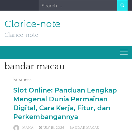
Skip
Search
to
for:
content
Clarice-note
Clarice-note
bandar macau
Business
Slot Online: Panduan Lengkap
Mengenal Dunia Permainan
Digital, Cara Kerja, Fitur, dan
Perkembangannya
MAHA
JULY 15, 2026
BANDAR MACAU