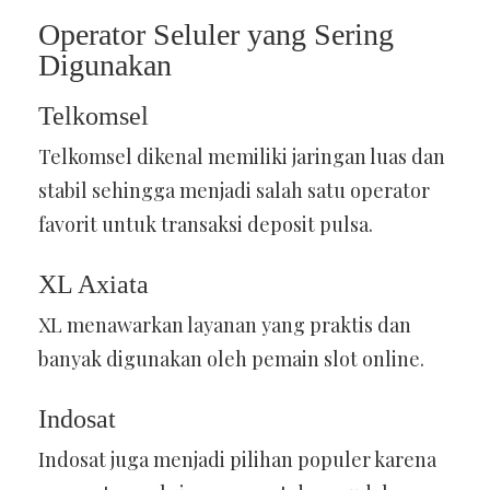
Operator Seluler yang Sering
Digunakan
Telkomsel
Telkomsel dikenal memiliki jaringan luas dan
stabil sehingga menjadi salah satu operator
favorit untuk transaksi deposit pulsa.
XL Axiata
XL menawarkan layanan yang praktis dan
banyak digunakan oleh pemain slot online.
Indosat
Indosat juga menjadi pilihan populer karena