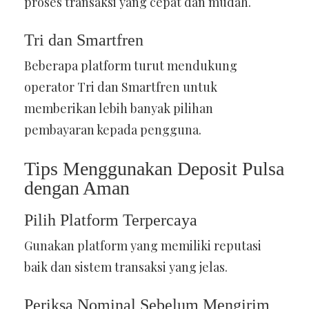
proses transaksi yang cepat dan mudah.
Tri dan Smartfren
Beberapa platform turut mendukung
operator Tri dan Smartfren untuk
memberikan lebih banyak pilihan
pembayaran kepada pengguna.
Tips Menggunakan Deposit Pulsa
dengan Aman
Pilih Platform Terpercaya
Gunakan platform yang memiliki reputasi
baik dan sistem transaksi yang jelas.
Periksa Nominal Sebelum Mengirim