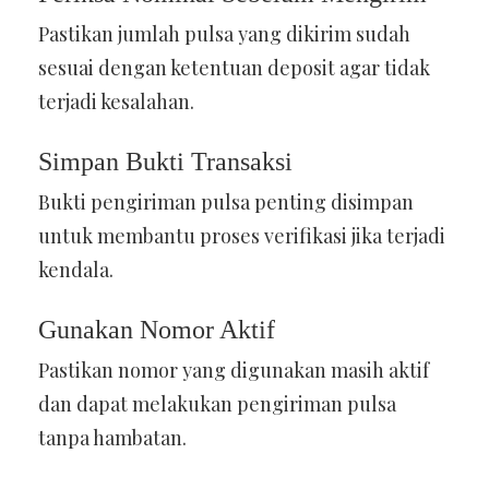
Pastikan jumlah pulsa yang dikirim sudah
sesuai dengan ketentuan deposit agar tidak
terjadi kesalahan.
Simpan Bukti Transaksi
Bukti pengiriman pulsa penting disimpan
untuk membantu proses verifikasi jika terjadi
kendala.
Gunakan Nomor Aktif
Pastikan nomor yang digunakan masih aktif
dan dapat melakukan pengiriman pulsa
tanpa hambatan.