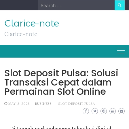
Skip
Search
to
for:
content
Clarice-note
Clarice-note
Slot Deposit Pulsa: Solusi
Transaksi Cepat dalam
Permainan Slot Online
MAY 16, 2026
BUSINESS
SLOT DEPOSIT PULSA
Di tengah perkembangan teknologi digital