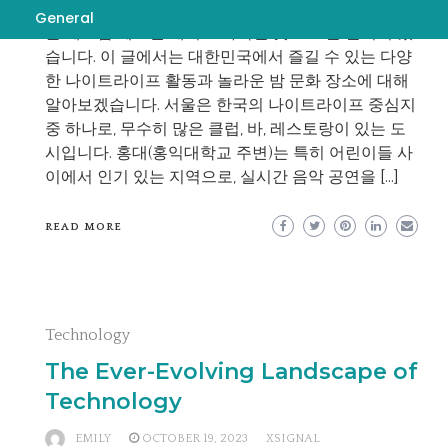
한국의 밤은 활기찬 음악, 놀라운 먹거리, 그리고 끝없
General
는 베트남 에코걸 재미로 가득한 곳으로 잘 알려져 있
습니다. 이 글에서는 대한민국에서 즐길 수 있는 다양
한 나이트라이프 활동과 놀라운 밤 문화 장소에 대해
알아보겠습니다. 서울은 한국의 나이트라이프 중심지
중 하나로, 무수히 많은 클럽, 바, 레스토랑이 있는 도
시입니다. 홍대(홍익대학교 주변)는 특히 어린이들 사
이에서 인기 있는 지역으로, 실시간 음악 공연을 […]
READ MORE
Technology
The Ever-Evolving Landscape of
Technology
EMILY
OCTOBER 19, 2023
XSIGNAL