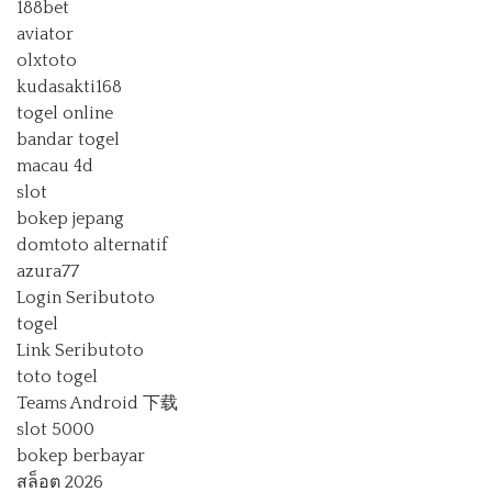
188bet
aviator
olxtoto
kudasakti168
togel online
bandar togel
macau 4d
slot
bokep jepang
domtoto alternatif
azura77
Login Seributoto
togel
Link Seributoto
toto togel
Teams Android 下载
slot 5000
bokep berbayar
สล็อต 2026