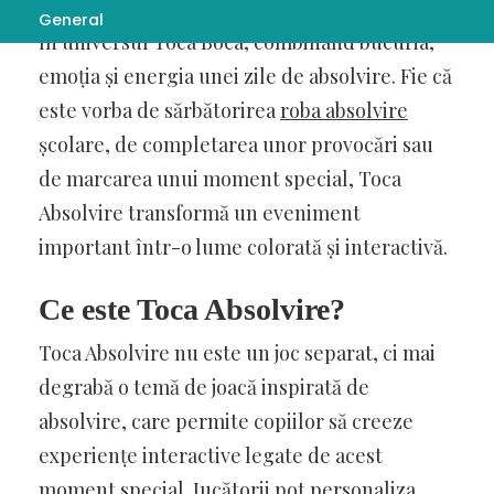
Toca Absolvire
reprezintă o temă captivantă
General
în universul Toca Boca, combinând bucuria,
emoția și energia unei zile de absolvire. Fie că
este vorba de sărbătorirea
roba absolvire
școlare, de completarea unor provocări sau
de marcarea unui moment special, Toca
Absolvire transformă un eveniment
important într-o lume colorată și interactivă.
Ce este Toca Absolvire?
Toca Absolvire nu este un joc separat, ci mai
degrabă o temă de joacă inspirată de
absolvire, care permite copiilor să creeze
experiențe interactive legate de acest
moment special. Jucătorii pot personaliza