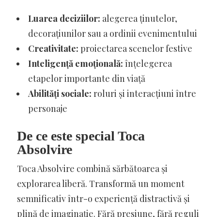
Luarea deciziilor:
alegerea ținutelor,
decorațiunilor sau a ordinii evenimentului
Creativitate:
proiectarea scenelor festive
Inteligență emoțională:
înțelegerea
etapelor importante din viață
Abilități sociale:
roluri și interacțiuni între
personaje
De ce este special Toca
Absolvire
Toca Absolvire combină sărbătoarea și
explorarea liberă. Transformă un moment
semnificativ într-o experiență distractivă și
plină de imaginație. Fără presiune, fără reguli