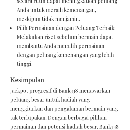
secara rutin dapat meningkatkan peluang
Anda untuk meraih kemenangan,
meskipun tidak menjamin.
Pilih Permainan dengan Peluang Terbaik:
Melakukan riset sebelum bermain dapat
membantu Anda memilih permainan
dengan peluang kemenangan yang lebih
tinggi.
Kesimpulan
Jackpot progresif di Bank338 menawarkan
peluang besar untuk hadiah yang
menggiurkan dan pengalaman bermain yang
tak terlupakan. Dengan berbagai pilihan
permainan dan potensi hadiah besar, Bank338