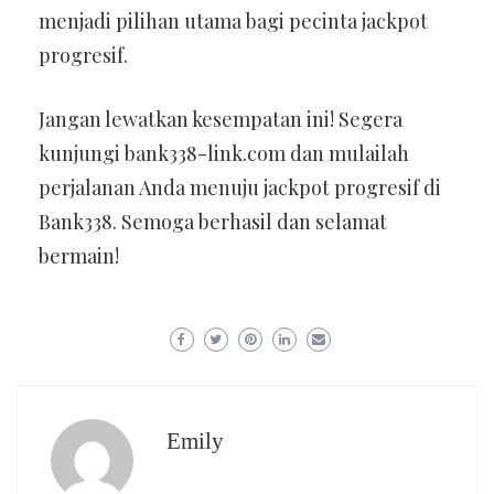
menjadi pilihan utama bagi pecinta jackpot
progresif.
Jangan lewatkan kesempatan ini! Segera
kunjungi bank338-link.com dan mulailah
perjalanan Anda menuju jackpot progresif di
Bank338. Semoga berhasil dan selamat
bermain!
Emily