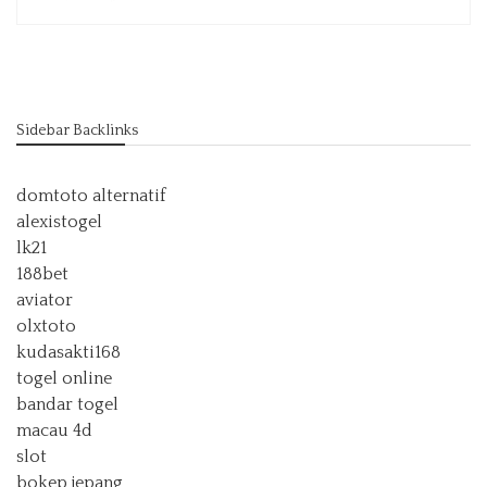
Sidebar Backlinks
domtoto alternatif
alexistogel
lk21
188bet
aviator
olxtoto
kudasakti168
togel online
bandar togel
macau 4d
slot
bokep jepang