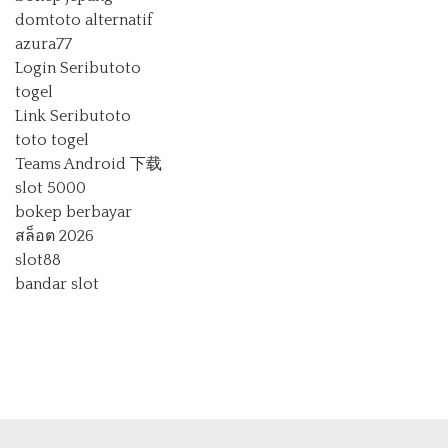
domtoto alternatif
azura77
Login Seributoto
togel
Link Seributoto
toto togel
Teams Android 下载
slot 5000
bokep berbayar
สล็อต 2026
slot88
bandar slot