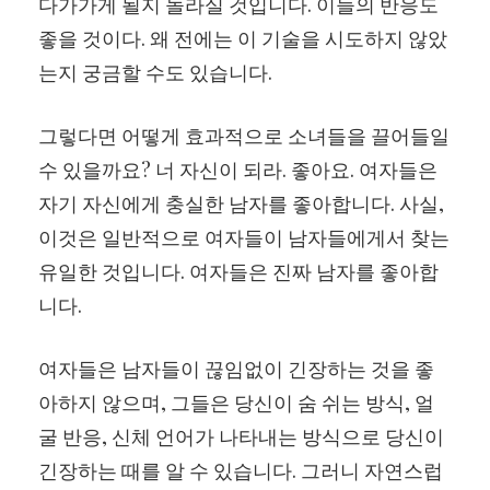
다가가게 될지 놀라실 것입니다. 이들의 반응도
좋을 것이다. 왜 전에는 이 기술을 시도하지 않았
는지 궁금할 수도 있습니다.
그렇다면 어떻게 효과적으로 소녀들을 끌어들일
수 있을까요? 너 자신이 되라. 좋아요. 여자들은
자기 자신에게 충실한 남자를 좋아합니다. 사실,
이것은 일반적으로 여자들이 남자들에게서 찾는
유일한 것입니다. 여자들은 진짜 남자를 좋아합
니다.
여자들은 남자들이 끊임없이 긴장하는 것을 좋
아하지 않으며, 그들은 당신이 숨 쉬는 방식, 얼
굴 반응, 신체 언어가 나타내는 방식으로 당신이
긴장하는 때를 알 수 있습니다. 그러니 자연스럽