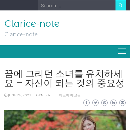
Skip
Search
to
for:
content
Clarice-note
Clarice-note
꿈에 그리던 소녀를 유치하세
요 – 자신이 되는 것의 중요성
JUNE 24, 2023
GENERAL
하노이 에코걸